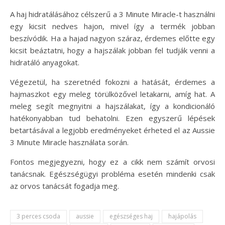
A haj hidratálásához célszerű a 3 Minute Miracle-t használni
egy kicsit nedves hajon, mivel így a termék jobban
beszívódik. Ha a hajad nagyon száraz, érdemes előtte egy
kicsit beáztatni, hogy a hajszálak jobban fel tudják venni a
hidratáló anyagokat.
Végezetül, ha szeretnéd fokozni a hatását, érdemes a
hajmaszkot egy meleg törülközővel letakarni, amíg hat. A
meleg segít megnyitni a hajszálakat, így a kondicionáló
hatékonyabban tud behatolni. Ezen egyszerű lépések
betartásával a legjobb eredményeket érheted el az Aussie
3 Minute Miracle használata során.
Fontos megjegyezni, hogy ez a cikk nem számít orvosi
tanácsnak. Egészségügyi probléma esetén mindenki csak
az orvos tanácsát fogadja meg.
3 perces csoda
aussie
egészséges haj
hajápolás