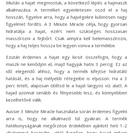
Miután a hajat megmostuk, a következő lépés a hajmaszk
alkalmazása. A terméket egyenletesen oszd el a haj
hosszán, figyelve arra, hogy a hajvégekre különösen nagy
figyelmet fordíts. A 3 Minute Miracle célja, hogy gyorsan
hidratálja a hajat, ezért nem szükséges hosszasan
masszírozni a fejbőrt. Csak annyira kell belemasszírozni,
hogy a haj teljes hossza be legyen vonva a termékbe.
Ezután érdemes a hajat egy kicsit összefogni, hogy a
maszk ne kenődjön el, majd hagyjuk hatni 3 percig. Ez az
idő elegendő ahhoz, hogy a termék kifejtse hidratáló
hatását, és a haj mélyebb rétegeibe is eljusson. Ha a 3
perc letelt, alaposan öblítsd le a hajat langyos víz alatt. A
hajad azonnal simább és fényesebb lesz, és könnyebben
kezelhetővé válik.
Aussie 3 Minute Miracle használata során érdemes figyelni
arra is, hogy ne alkalmazd túl gyakran. A termék
hatékonyságának megőrzése érdekében ajánlott heti 1-2
alkalommal használni, attól függően, hogy hajad milyen