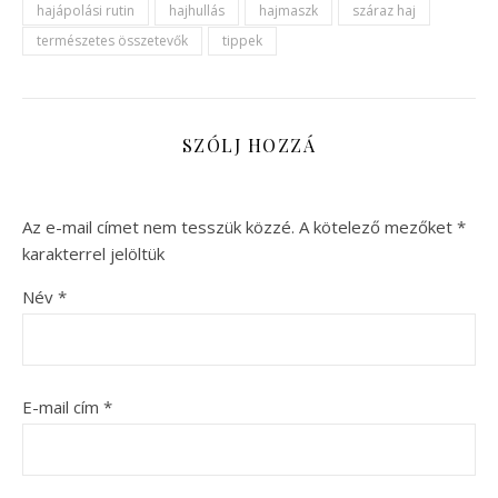
hajápolási rutin
hajhullás
hajmaszk
száraz haj
természetes összetevők
tippek
SZÓLJ HOZZÁ
Az e-mail címet nem tesszük közzé.
A kötelező mezőket
*
karakterrel jelöltük
Név
*
E-mail cím
*