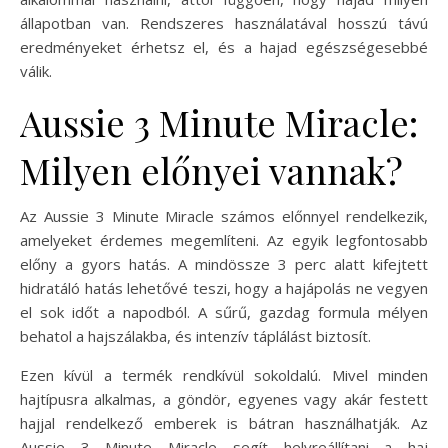
állapotban van. Rendszeres használatával hosszú távú
eredményeket érhetsz el, és a hajad egészségesebbé
válik.
Aussie 3 Minute Miracle:
Milyen előnyei vannak?
Az Aussie 3 Minute Miracle számos előnnyel rendelkezik,
amelyeket érdemes megemlíteni. Az egyik legfontosabb
előny a gyors hatás. A mindössze 3 perc alatt kifejtett
hidratáló hatás lehetővé teszi, hogy a hajápolás ne vegyen
el sok időt a napodból. A sűrű, gazdag formula mélyen
behatol a hajszálakba, és intenzív táplálást biztosít.
Ezen kívül a termék rendkívül sokoldalú. Mivel minden
hajtípusra alkalmas, a göndör, egyenes vagy akár festett
hajjal rendelkező emberek is bátran használhatják. Az
Aussie 3 Minute Miracle segít helyreállítani a haj