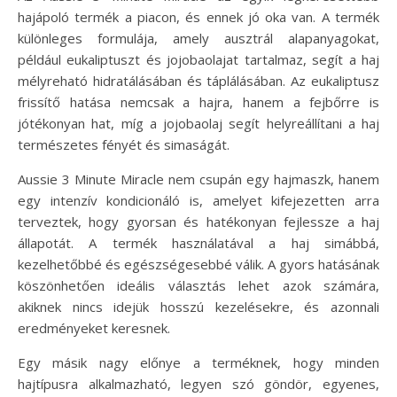
hajápoló termék a piacon, és ennek jó oka van. A termék
különleges formulája, amely ausztrál alapanyagokat,
például eukaliptuszt és jojobaolajat tartalmaz, segít a haj
mélyreható hidratálásában és táplálásában. Az eukaliptusz
frissítő hatása nemcsak a hajra, hanem a fejbőrre is
jótékonyan hat, míg a jojobaolaj segít helyreállítani a haj
természetes fényét és simaságát.
Aussie 3 Minute Miracle nem csupán egy hajmaszk, hanem
egy intenzív kondicionáló is, amelyet kifejezetten arra
terveztek, hogy gyorsan és hatékonyan fejlessze a haj
állapotát. A termék használatával a haj simábbá,
kezelhetőbbé és egészségesebbé válik. A gyors hatásának
köszönhetően ideális választás lehet azok számára,
akiknek nincs idejük hosszú kezelésekre, és azonnali
eredményeket keresnek.
Egy másik nagy előnye a terméknek, hogy minden
hajtípusra alkalmazható, legyen szó göndör, egyenes,