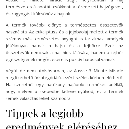
természetes állapotát, csökkenti a töredezett hajvégeket,
és ragyogást kölcsönöz a hajnak.
A termék további előnye a természetes összetevők
használata. Az eukaliptusz és a jojobaolaj mellett a termék
számos más természetes anyagot is tartalmaz, amelyek
jótékonyan hatnak a hajra és a fejbőrre. Ezek az
összetevők nemcsak a haj hidratálására, hanem a fejbőr
egészségének megőrzésére is pozitív hatással vannak.
Végül, de nem utolsósorban, az Aussie 3 Minute Miracle
megfizethető árkategóriájú, ezért széles körben elérhető.
Ha szeretnél egy hatékony hajápoló terméket anélkül,
hogy mélyen a zsebedbe kellene nyúlnod, ez a termék
remek választás lehet számodra.
Tippek a legjobb
eredmények eléréséhez