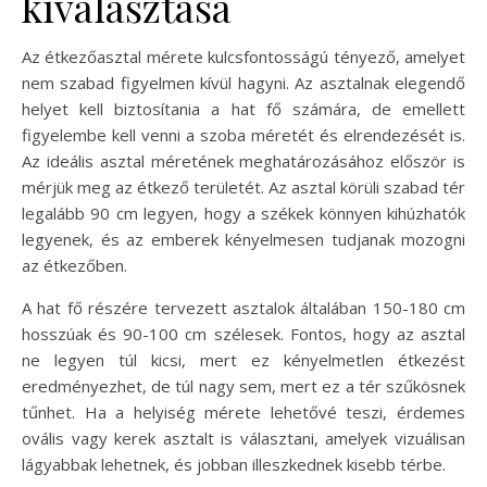
kiválasztása
Az étkezőasztal mérete kulcsfontosságú tényező, amelyet
nem szabad figyelmen kívül hagyni. Az asztalnak elegendő
helyet kell biztosítania a hat fő számára, de emellett
figyelembe kell venni a szoba méretét és elrendezését is.
Az ideális asztal méretének meghatározásához először is
mérjük meg az étkező területét. Az asztal körüli szabad tér
legalább 90 cm legyen, hogy a székek könnyen kihúzhatók
legyenek, és az emberek kényelmesen tudjanak mozogni
az étkezőben.
A hat fő részére tervezett asztalok általában 150-180 cm
hosszúak és 90-100 cm szélesek. Fontos, hogy az asztal
ne legyen túl kicsi, mert ez kényelmetlen étkezést
eredményezhet, de túl nagy sem, mert ez a tér szűkösnek
tűnhet. Ha a helyiség mérete lehetővé teszi, érdemes
ovális vagy kerek asztalt is választani, amelyek vizuálisan
lágyabbak lehetnek, és jobban illeszkednek kisebb térbe.