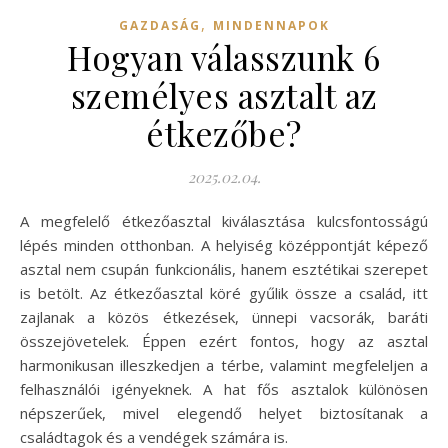
,
GAZDASÁG
MINDENNAPOK
Hogyan válasszunk 6
személyes asztalt az
étkezőbe?
2025.02.04.
A megfelelő étkezőasztal kiválasztása kulcsfontosságú
lépés minden otthonban. A helyiség középpontját képező
asztal nem csupán funkcionális, hanem esztétikai szerepet
is betölt. Az étkezőasztal köré gyűlik össze a család, itt
zajlanak a közös étkezések, ünnepi vacsorák, baráti
összejövetelek. Éppen ezért fontos, hogy az asztal
harmonikusan illeszkedjen a térbe, valamint megfeleljen a
felhasználói igényeknek. A hat fős asztalok különösen
népszerűek, mivel elegendő helyet biztosítanak a
családtagok és a vendégek számára is.