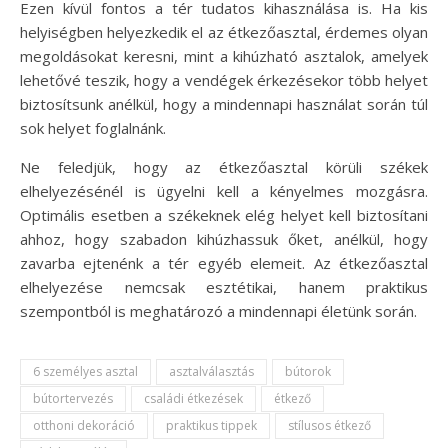
Ezen kívül fontos a tér tudatos kihasználása is. Ha kis
helyiségben helyezkedik el az étkezőasztal, érdemes olyan
megoldásokat keresni, mint a kihúzható asztalok, amelyek
lehetővé teszik, hogy a vendégek érkezésekor több helyet
biztosítsunk anélkül, hogy a mindennapi használat során túl
sok helyet foglalnánk.
Ne feledjük, hogy az étkezőasztal körüli székek
elhelyezésénél is ügyelni kell a kényelmes mozgásra.
Optimális esetben a székeknek elég helyet kell biztosítani
ahhoz, hogy szabadon kihúzhassuk őket, anélkül, hogy
zavarba ejtenénk a tér egyéb elemeit. Az étkezőasztal
elhelyezése nemcsak esztétikai, hanem praktikus
szempontból is meghatározó a mindennapi életünk során.
6 személyes asztal
asztalválasztás
bútorok
bútortervezés
családi étkezések
étkező
otthoni dekoráció
praktikus tippek
stílusos étkező