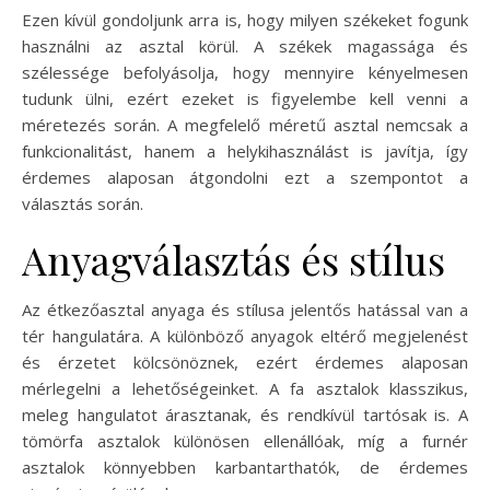
Ezen kívül gondoljunk arra is, hogy milyen székeket fogunk
használni az asztal körül. A székek magassága és
szélessége befolyásolja, hogy mennyire kényelmesen
tudunk ülni, ezért ezeket is figyelembe kell venni a
méretezés során. A megfelelő méretű asztal nemcsak a
funkcionalitást, hanem a helykihasználást is javítja, így
érdemes alaposan átgondolni ezt a szempontot a
választás során.
Anyagválasztás és stílus
Az étkezőasztal anyaga és stílusa jelentős hatással van a
tér hangulatára. A különböző anyagok eltérő megjelenést
és érzetet kölcsönöznek, ezért érdemes alaposan
mérlegelni a lehetőségeinket. A fa asztalok klasszikus,
meleg hangulatot árasztanak, és rendkívül tartósak is. A
tömörfa asztalok különösen ellenállóak, míg a furnér
asztalok könnyebben karbantarthatók, de érdemes