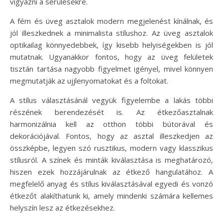
vigyázni a sérülésekre.
A fém és üveg asztalok modern megjelenést kínálnak, és
jól illeszkednek a minimalista stílushoz. Az üveg asztalok
optikailag könnyedebbek, így kisebb helyiségekben is jól
mutatnak. Ugyanakkor fontos, hogy az üveg felületek
tisztán tartása nagyobb figyelmet igényel, mivel könnyen
megmutatják az ujjlenyomatokat és a foltokat.
A stílus választásánál vegyük figyelembe a lakás többi
részének berendezését is. Az étkezőasztalnak
harmonizálnia kell az otthon többi bútorával és
dekorációjával. Fontos, hogy az asztal illeszkedjen az
összképbe, legyen szó rusztikus, modern vagy klasszikus
stílusról. A színek és minták kiválasztása is meghatározó,
hiszen ezek hozzájárulnak az étkező hangulatához. A
megfelelő anyag és stílus kiválasztásával egyedi és vonzó
étkezőt alakíthatunk ki, amely mindenki számára kellemes
helyszín lesz az étkezésekhez.