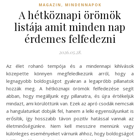
,
MAGAZIN
MINDENNAPOK
A hétköznapi örömök
listája amit minden nap
érdemes felfedezni
2026.05.28.
Az élet rohanó tempója és a mindennapi kihívások
közepette könnyen megfeledkezünk arról, hogy a
legnagyobb boldogságot gyakran a legapróbb pillanatok
hozzák meg. A hétköznapi örömök felfedezése segít
abban, hogy megálljunk egy pillanatra, és újra értékeljük
mindazt, ami körülöttünk van. Ezek az apró csodák nemcsak
a hangulatunkat dobják fel, hanem a lelki egyensúlyunkat is
erősítik, így hosszabb távon pozitív hatással vannak az
életminőségünkre. Nem kell messzire mennünk vagy
különleges eseményeket várnunk ahhoz, hogy boldogságot