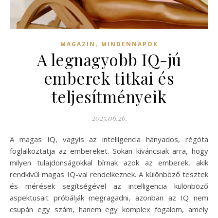
,
MAGAZIN
MINDENNAPOK
A legnagyobb IQ-jú
emberek titkai és
teljesítményeik
2025.06.26.
A magas IQ, vagyis az intelligencia hányados, régóta
foglalkoztatja az embereket. Sokan kíváncsiak arra, hogy
milyen tulajdonságokkal bírnak azok az emberek, akik
rendkívül magas IQ-val rendelkeznek. A különböző tesztek
és mérések segítségével az intelligencia különböző
aspektusait próbálják megragadni, azonban az IQ nem
csupán egy szám, hanem egy komplex fogalom, amely