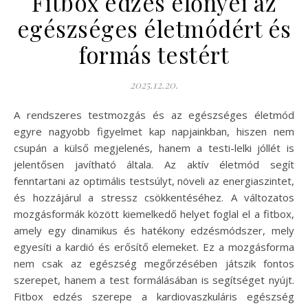
Fitbox edzés előnyei az
egészséges életmódért és
formás testért
2025.12.20.
A rendszeres testmozgás és az egészséges életmód
egyre nagyobb figyelmet kap napjainkban, hiszen nem
csupán a külső megjelenés, hanem a testi-lelki jóllét is
jelentősen javítható általa. Az aktív életmód segít
fenntartani az optimális testsúlyt, növeli az energiaszintet,
és hozzájárul a stressz csökkentéséhez. A változatos
mozgásformák között kiemelkedő helyet foglal el a fitbox,
amely egy dinamikus és hatékony edzésmódszer, mely
egyesíti a kardió és erősítő elemeket. Ez a mozgásforma
nem csak az egészség megőrzésében játszik fontos
szerepet, hanem a test formálásában is segítséget nyújt.
Fitbox edzés szerepe a kardiovaszkuláris egészség