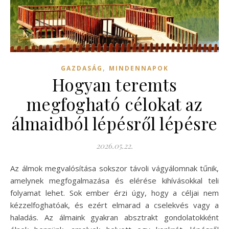
,
GAZDASÁG
MINDENNAPOK
Hogyan teremts
megfogható célokat az
álmaidból lépésről lépésre
2026.05.22.
Az álmok megvalósítása sokszor távoli vágyálomnak tűnik,
amelynek megfogalmazása és elérése kihívásokkal teli
folyamat lehet. Sok ember érzi úgy, hogy a céljai nem
kézzelfoghatóak, és ezért elmarad a cselekvés vagy a
haladás. Az álmaink gyakran absztrakt gondolatokként