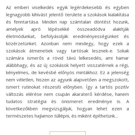
Az emberi viselkedés egyik legérdekesebb és egyben
legnagyobb kihívást jelentő területe a szokások kialakítása
és fenntartása. Minden nap számtalan döntést hozunk,
amelyek apró lépésekké összeadódva alakítják
életmódunkat, befolyásolják eredményességünket és
közérzetünket. Azonban nem mindegy, hogy ezek a
szokások átmenetiek vagy tartósak lesznek-e. Sokak
számára ismerős a rövid távú lelkesedés, ami hamar
alábbhagy, és az új szokások helyett visszatérnek a régi,
kényelmes, de kevésbé előnyös mintákhoz. Ez a jelenség
nem véletlen, hiszen az agyunk alapvetően a megszokott,
ismert rutinokat részesíti előnyben. Így a tartós pozitív
változás elérése nem csupán akaraterő kérdése, hanem
tudatos stratégia és önismeret eredménye is. A
következőkben megvizsgáljuk, hogyan lehet ezen a
természetes hajlamon túllépni, és miként építhetünk…