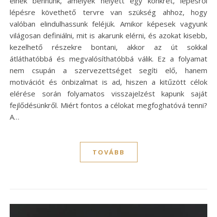
élnek bennünk, amelyek helyett egy konkrét, lépésről
lépésre követhető tervre van szükség ahhoz, hogy
valóban elindulhassunk feléjük. Amikor képesek vagyunk
világosan definiálni, mit is akarunk elérni, és azokat kisebb,
kezelhető részekre bontani, akkor az út sokkal
átláthatóbbá és megvalósíthatóbbá válik. Ez a folyamat
nem csupán a szervezettséget segíti elő, hanem
motivációt és önbizalmat is ad, hiszen a kitűzött célok
elérése során folyamatos visszajelzést kapunk saját
fejlődésünkről. Miért fontos a célokat megfoghatóvá tenni?
A…
TOVÁBB