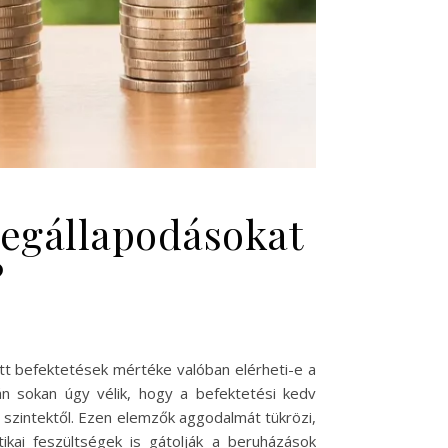
megállapodásokat
?
t befektetések mértéke valóban elérheti-e a
án sokan úgy vélik, hogy a befektetési kedv
szintektől. Ezen elemzők aggodalmát tükrözi,
ikai feszültségek is gátolják a beruházások