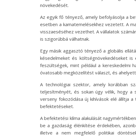
növekedését.
Az egyik fő tényező, amely befolyásolja a bef
esetben a kamatemelésekhez vezetett. A maga
visszaeséséhez vezethet. A vállalatok számár
is szigorúbbá válhatnak.
Egy másik aggasztó tényező a globális ellátás
késedelmeket és költségnövekedéseket is er
feszültségek, mint például a kereskedelmi há
óvatosabb megközelítést választ, és ahelyett
A technológiai szektor, amely korábban szá
teljesítményét, és sokan úgy vélik, hogy a 
verseny fokozódása új kihívások elé állítja a 
befektetéseket.
A befektetési klíma alakulását nagymértékben
be a gazdaság élénkítése érdekében, azonban
illetve a nem megfelelő politikai dönté