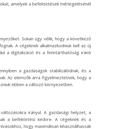
latokat, amelyek a befektetések mérlegelésénél
 tényezőket. Sokan úgy vélik, hogy a következő
ognak. A cégeknek alkalmazkodniuk kell az új
l a digitalizáció és a fenntarthatóság iránti
mennyiben a gazdaságok stabilizálódnak, és a
nak. Az elemzők arra figyelmeztetnek, hogy a
zniuk ebben a változó környezetben.
áltozásokra irányul. A gazdasági helyzet, a
annak a befektetési kedvre. A cégeknek és a
ihívásokhoz, hogy maximálisan kihasználhassák