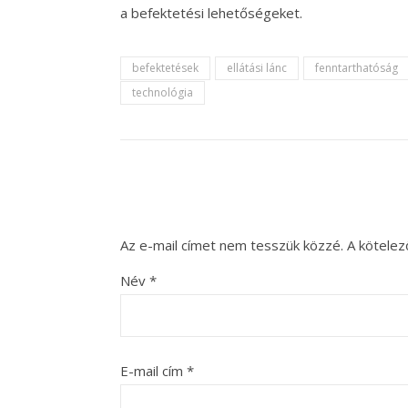
a befektetési lehetőségeket.
befektetések
ellátási lánc
fenntarthatóság
technológia
Az e-mail címet nem tesszük közzé.
A kötele
Név
*
E-mail cím
*