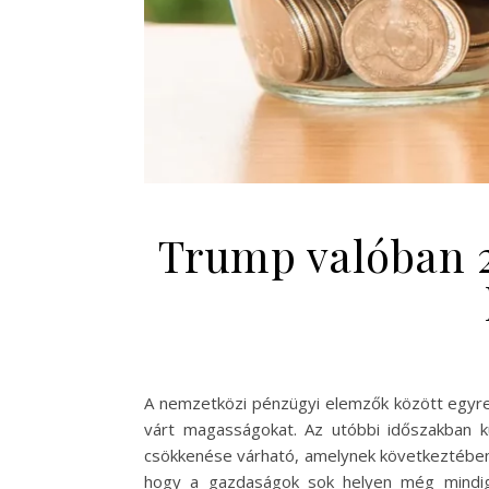
Trump valóban 2
A nemzetközi pénzügyi elemzők között egyre
várt magasságokat. Az utóbbi időszakban kü
csökkenése várható, amelynek következtében 
hogy a gazdaságok sok helyen még mindig kü