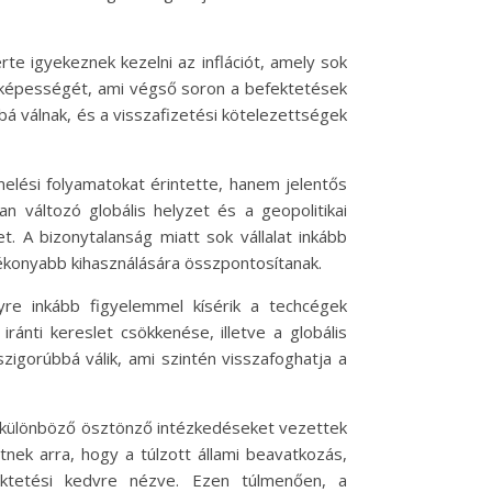
rte igyekeznek kezelni az inflációt, amely sok
i képességét, ami végső soron a befektetések
á válnak, és a visszafizetési kötelezettségek
rmelési folyamatokat érintette, hanem jelentős
 változó globális helyzet és a geopolitikai
t. A bizonytalanság miatt sok vállalat inkább
tékonyabb kihasználására összpontosítanak.
gyre inkább figyelemmel kísérik a techcégek
ánti kereslet csökkenése, illetve a globális
 szigorúbbá válik, ami szintén visszafoghatja a
ai különböző ösztönző intézkedéseket vezettek
nek arra, hogy a túlzott állami beavatkozás,
ektetési kedvre nézve. Ezen túlmenően, a