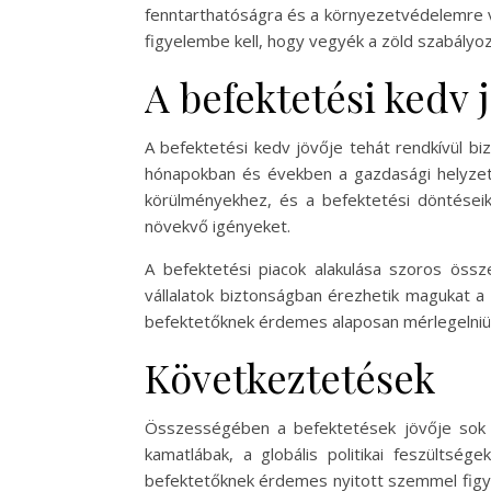
fenntarthatóságra és a környezetvédelemre von
figyelembe kell, hogy vegyék a zöld szabályo
A befektetési kedv 
A befektetési kedv jövője tehát rendkívül biz
hónapokban és években a gazdasági helyzet a
körülményekhez, és a befektetési döntéseik s
növekvő igényeket.
A befektetési piacok alakulása szoros össze
vállalatok biztonságban érezhetik magukat a
befektetőknek érdemes alaposan mérlegelniü
Következtetések
Összességében a befektetések jövője sok té
kamatlábak, a globális politikai feszültsé
befektetőknek érdemes nyitott szemmel figyel