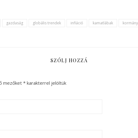
gazdaság
globális trendek
infláció
kamatlábak
kormányz
SZÓLJ HOZZÁ
ző mezőket
*
karakterrel jelöltük