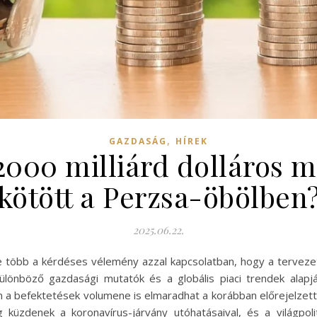
,
GAZDASÁG
HÍREK
000 milliárd dolláros 
kötött a Perzsa-öbölben
2025.06.22.
 több a kérdéses vélemény azzal kapcsolatban, hogy a tervezet
lönböző gazdasági mutatók és a globális piaci trendek alapj
a befektetések volumene is elmaradhat a korábban előrejelzett 
zdenek a koronavírus-járvány utóhatásaival, és a világpolit