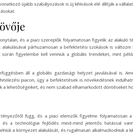
atkozó újabb szabályozások is új kihívások elé állítják a válla
zásokat.
jövője
onytalan, és a piaci szereplők folyamatosan figyelik az alakuló
lakulásával párhuzamosan a befektetési szokások is változni f
orán figyelembe kell venniük a globális trendeket, mint példáu
függésben áll a globális gazdasági helyzet javulásával is. A
 hitelezési piacon, úgy a befektetések is növekedésnek indulhat
k a lehetőségeiket, és nem szabad elhamarkodott döntéseket ho
nyezőtől függ, és a piaci elemzők figyelme folyamatosan a v
gek és a technológiai fejlődés mind-mind jelentős hatással v
niük a környezet alakulását, és rugalmasan alkalmazkodniuk a k