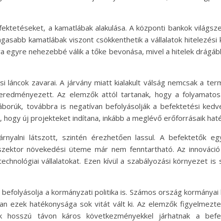
ektetéseket, a kamatlábak alakulása. A központi bankok világsze
sabb kamatlábak viszont csökkenthetik a vállalatok hitelezés
a egyre nehezebbé válik a tőke bevonása, mivel a hitelek drágább
i láncok zavarai. A járvány miatt kialakult válság nemcsak a te
edményezett. Az elemzők attól tartanak, hogy a folyamatosan
borúk, továbbra is negatívan befolyásolják a befektetési kedve
, hogy új projekteket indítana, inkább a meglévő erőforrásaik ha
rnyalni látszott, szintén érezhetően lassul. A befektetők e
szektor növekedési üteme már nem fenntartható. Az innováció ir
technológiai vállalatokat. Ezen kívül a szabályozási környezet is
 befolyásolja a kormányzati politika is. Számos ország kormány
 ezek hatékonysága sok vitát vált ki. Az elemzők figyelmeztet
sek hosszú távon káros következményekkel járhatnak a bef