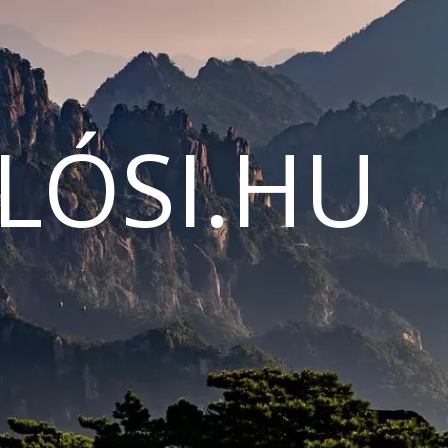
LÓSI.HU
N