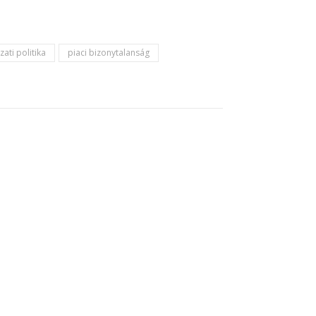
ati politika
piaci bizonytalanság