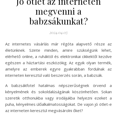
Jó ötlet az interneten
megvenni a
babzsákunkat?
2024.04.07.
Az internetes vásárlás már régóta alapvető része az
életünknek. Szinte minden, amire szükségünk lehet,
elérhető online, a ruháktól és elektronikai cikkektől kezdve
egészen a háztartási eszközökig. Az egyik olyan termék,
amelyre az emberek egyre gyakrabban fordulnak az
interneten keresztül való beszerzés során, a babzsák.
A babzsákfotel hatalmas népszerűségnek örvend a
kényelmének és sokoldalúságának köszönhetően. Sokan
szeretik otthonukba vagy irodájukba helyezni ezeket a
puha, kényelmes ülőalkalmatosságokat. De vajon jó ötlet-e
az interneten keresztül megvásárolni őket?