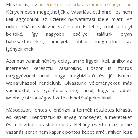
Először is, az
internetes vásárlás számos előnnyel jár
.
Kényelmesen megejthetjük a vásárlást otthonról, és nem
kell aggódnunk az üzletek nyitvatartási ideje miatt. Az
online kínálat sokszor szélesebb is lehet, mint a helyi
boltoké, így nagyobb eséllyel találunk olyan
babzsákfoteleket, amelyek jobban megfelelnek az
igényeinknek.
Azonban vannak néhány dolog, amire figyelni kell, amikor az
interneten keresztül vásárolunk. Először is, fontos
meggyőződni arról, hogy megbízható és jól ismert
webáruházból rendelünk. Olvassunk véleményeket más
vásárlóktól, és győződjünk meg arról, hogy az adott
webhely biztonságos fizetési lehetőségeket kínál.
Másodszor, fontos ellenőrizni a termék részletes leírását
és képeit. Ellenőrizzük az anyag minőségét, a méreteket
és a tisztítási utasításokat is. Néhány esetben az online
vásárlás során nem kapunk pontos képet arról, milyen lesz