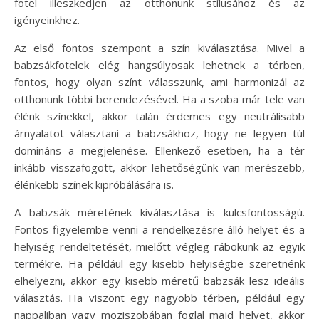
fotel illeszkedjen az otthonunk stílusához és az
igényeinkhez.
Az első fontos szempont a szín kiválasztása. Mivel a
babzsákfotelek elég hangsúlyosak lehetnek a térben,
fontos, hogy olyan színt válasszunk, ami harmonizál az
otthonunk többi berendezésével. Ha a szoba már tele van
élénk színekkel, akkor talán érdemes egy neutrálisabb
árnyalatot választani a babzsákhoz, hogy ne legyen túl
domináns a megjelenése. Ellenkező esetben, ha a tér
inkább visszafogott, akkor lehetőségünk van merészebb,
élénkebb színek kipróbálására is.
A babzsák méretének kiválasztása is kulcsfontosságú.
Fontos figyelembe venni a rendelkezésre álló helyet és a
helyiség rendeltetését, mielőtt végleg rábökünk az egyik
termékre. Ha például egy kisebb helyiségbe szeretnénk
elhelyezni, akkor egy kisebb méretű babzsák lesz ideális
választás. Ha viszont egy nagyobb térben, például egy
nappaliban vagy moziszobában foglal majd helyet, akkor