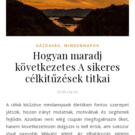
,
GAZDASÁG
MINDENNAPOK
Hogyan maradj
következetes A sikeres
célkitűzések titkai
2026.04.01.
A célok kitűzése mindannyiunk életében fontos szerepet
játszik, hiszen irányt mutatnak, motiválnak és segítenek
fejlődni. Azonban nem elég csupán megfogalmazni őket,
hanem következetesen dolgozni is kell értük, ami sokszor
jóval nagyobb kihívást jelent. Az elhatározás eleinte