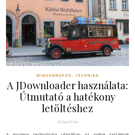
,
MINDENNAPOK
TECHNIKA
A JDownloader használata:
Útmutató a hatékony
letöltéshez
2024.12.04.
A modern technológia világában az online tartalmak