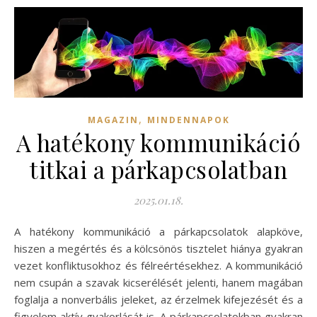
,
MAGAZIN
MINDENNAPOK
A hatékony kommunikáció
titkai a párkapcsolatban
2025.01.18.
A hatékony kommunikáció a párkapcsolatok alapköve,
hiszen a megértés és a kölcsönös tisztelet hiánya gyakran
vezet konfliktusokhoz és félreértésekhez. A kommunikáció
nem csupán a szavak kicserélését jelenti, hanem magában
foglalja a nonverbális jeleket, az érzelmek kifejezését és a
figyelem aktív gyakorlását is. A párkapcsolatokban gyakran