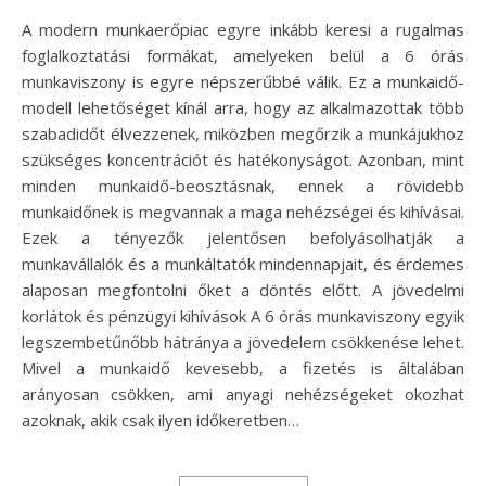
A modern munkaerőpiac egyre inkább keresi a rugalmas
foglalkoztatási formákat, amelyeken belül a 6 órás
munkaviszony is egyre népszerűbbé válik. Ez a munkaidő-
modell lehetőséget kínál arra, hogy az alkalmazottak több
szabadidőt élvezzenek, miközben megőrzik a munkájukhoz
szükséges koncentrációt és hatékonyságot. Azonban, mint
minden munkaidő-beosztásnak, ennek a rövidebb
munkaidőnek is megvannak a maga nehézségei és kihívásai.
Ezek a tényezők jelentősen befolyásolhatják a
munkavállalók és a munkáltatók mindennapjait, és érdemes
alaposan megfontolni őket a döntés előtt. A jövedelmi
korlátok és pénzügyi kihívások A 6 órás munkaviszony egyik
legszembetűnőbb hátránya a jövedelem csökkenése lehet.
Mivel a munkaidő kevesebb, a fizetés is általában
arányosan csökken, ami anyagi nehézségeket okozhat
azoknak, akik csak ilyen időkeretben…