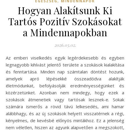
,
EGÉSZSÉG
MINDENNAPOK
Hogyan Alakítsunk Ki
Tartós Pozitív Szokásokat
a Mindennapokban
2026.03.02.
Az emberi viselkedés egyik legérdekesebb és egyben
legnagyobb kihívást jelentő területe a szokások kialakítása
és fenntartása. Minden nap számtalan döntést hozunk,
amelyek apró lépésekké összeadódva alakítják
életmódunkat, befolyásolják eredményességünket és
közérzetünket. Azonban nem mindegy, hogy ezek a
szokások átmenetiek vagy tartósak lesznek-e. Sokak
számára ismerős a rövid távú lelkesedés, ami hamar
alábbhagy, és az új szokások helyett visszatérnek a régi,
kényelmes, de kevésbé előnyös mintákhoz. Ez a jelenség
nem véletlen, hiszen az agyunk alapvetően a megszokott,