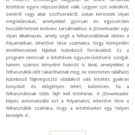
letöltése egyre népszerűbbé válik. Legyen szó videókról,
zenéről vagy akár szoftverekről, sokan keresnek olyan
megoldásokat, amelyekkel gyorsan és egyszerűen
hozzáférhetnek kedvenc tartalmaikhoz. A JDownloader egy
olyan alkalmazás, amely segít a felhasználóknak ebben a
folyamatban, lehetővé téve számukra, hogy könnyedén
letölthessenek fájlokat különböző forrásokból. Ez a
program nemcsak a letöltések egyszerűsítésére szolgál,
hanem számos kényelmi funkciót is kínál, amelyekkel a
felhasználók időt takaríthatnak meg. Az interneten található
különböző fájlmegosztó oldalakról való letöltés gyakran
bonyolult és időigényes lehet, különösen, ha a
felhasználónak több fájlt kell letöltenie. A JDownloader
képes automatizálni ezt a folyamatot, lehetővé téve a
felhasználók számára, hogy a letöltéseket egy helyen
kezeljék. A…