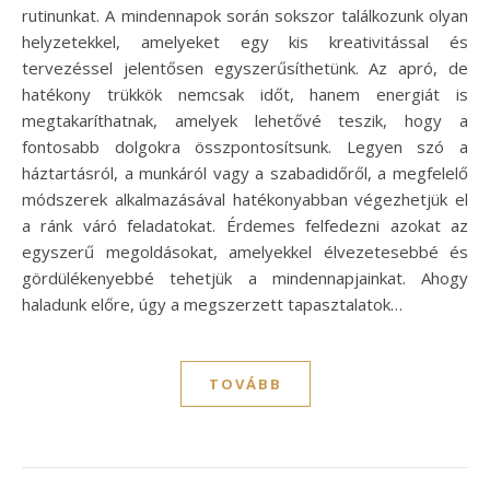
rutinunkat. A mindennapok során sokszor találkozunk olyan
helyzetekkel, amelyeket egy kis kreativitással és
tervezéssel jelentősen egyszerűsíthetünk. Az apró, de
hatékony trükkök nemcsak időt, hanem energiát is
megtakaríthatnak, amelyek lehetővé teszik, hogy a
fontosabb dolgokra összpontosítsunk. Legyen szó a
háztartásról, a munkáról vagy a szabadidőről, a megfelelő
módszerek alkalmazásával hatékonyabban végezhetjük el
a ránk váró feladatokat. Érdemes felfedezni azokat az
egyszerű megoldásokat, amelyekkel élvezetesebbé és
gördülékenyebbé tehetjük a mindennapjainkat. Ahogy
haladunk előre, úgy a megszerzett tapasztalatok…
TOVÁBB