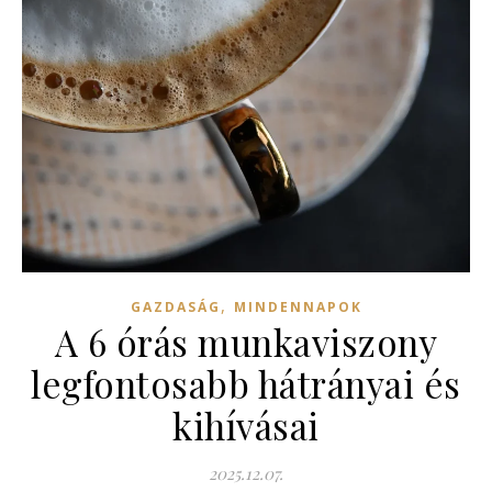
,
GAZDASÁG
MINDENNAPOK
A 6 órás munkaviszony
legfontosabb hátrányai és
kihívásai
2025.12.07.