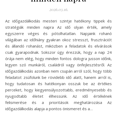
2026.03.16.
Az időgazdálkodás mesteri szintje hatékony tippek és
stratégiák minden napra Az idő olyan érték, amely
egyszerre véges és pótolhatatlan. Napjaink rohanó
világában az időhiány gyakran okoz stresszt, frusztrációt
és állandó rohanást, miközben a feladatok és elvárások
csak gyarapodnak. Sokszor úgy érezzük, hogy a nap 24
órája nem elég, hogy minden fontos dologra jusson időnk,
legyen szó munkáról, családról vagy önfejlesztésről. Az
időgazdálkodás azonban nem csupán arról szól, hogy több
feladatot zsúfolunk be rövidebb idő alatt, hanem arról is,
hogy tudatosan és hatékonyan osszuk be az értékes
perceket, hogy kiegyensúlyozottabb, eredményesebb és
nyugodtabb életet élhessünk. Az idő értékének
felismerése és a prioritások meghatározása Az
időgazdálkodás alapja a pontos önismeret és a…