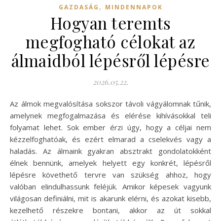
,
GAZDASÁG
MINDENNAPOK
Hogyan teremts
megfogható célokat az
álmaidból lépésről lépésre
2026.05.22.
Az álmok megvalósítása sokszor távoli vágyálomnak tűnik,
amelynek megfogalmazása és elérése kihívásokkal teli
folyamat lehet. Sok ember érzi úgy, hogy a céljai nem
kézzelfoghatóak, és ezért elmarad a cselekvés vagy a
haladás. Az álmaink gyakran absztrakt gondolatokként
élnek bennünk, amelyek helyett egy konkrét, lépésről
lépésre követhető tervre van szükség ahhoz, hogy
valóban elindulhassunk feléjük. Amikor képesek vagyunk
világosan definiálni, mit is akarunk elérni, és azokat kisebb,
kezelhető részekre bontani, akkor az út sokkal