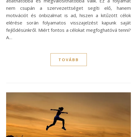
átláthatóbbá és megvalósíthatóbbá válik. Ez a folyamat
nem csupán a szervezettséget segíti elő, hanem
motivációt és önbizalmat is ad, hiszen a kitűzött célok
elérése során folyamatos visszajelzést kapunk saját
fejlődésünkről. Miért fontos a célokat megfoghatóvá tenni?
A…
TOVÁBB