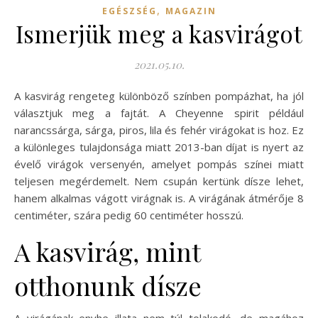
,
EGÉSZSÉG
MAGAZIN
Ismerjük meg a kasvirágot
2021.05.10.
A kasvirág rengeteg különböző színben pompázhat, ha jól
választjuk meg a fajtát. A Cheyenne spirit például
narancssárga, sárga, piros, lila és fehér virágokat is hoz. Ez
a különleges tulajdonsága miatt 2013-ban díjat is nyert az
évelő virágok versenyén, amelyet pompás színei miatt
teljesen megérdemelt. Nem csupán kertünk dísze lehet,
hanem alkalmas vágott virágnak is. A virágának átmérője 8
centiméter, szára pedig 60 centiméter hosszú.
A kasvirág, mint
otthonunk dísze
A virágának enyhe illata nem túl tolakodó, de magához