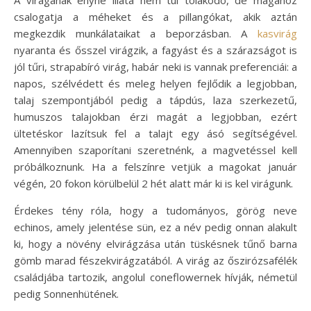
csalogatja a méheket és a pillangókat, akik aztán
megkezdik munkálataikat a beporzásban. A
kasvirág
nyaranta és ősszel virágzik, a fagyást és a szárazságot is
jól tűri, strapabíró virág, habár neki is vannak preferenciái: a
napos, szélvédett és meleg helyen fejlődik a legjobban,
talaj szempontjából pedig a tápdús, laza szerkezetű,
humuszos talajokban érzi magát a legjobban, ezért
ültetéskor lazítsuk fel a talajt egy ásó segítségével.
Amennyiben szaporítani szeretnénk, a magvetéssel kell
próbálkoznunk. Ha a felszínre vetjük a magokat január
végén, 20 fokon körülbelül 2 hét alatt már ki is kel virágunk.
Érdekes tény róla, hogy a tudományos, görög neve
echinos, amely jelentése sün, ez a név pedig onnan alakult
ki, hogy a növény elvirágzása után tüskésnek tűnő barna
gömb marad fészekvirágzatából. A virág az őszirózsafélék
családjába tartozik, angolul coneflowernek hívják, németül
pedig Sonnenhütének.