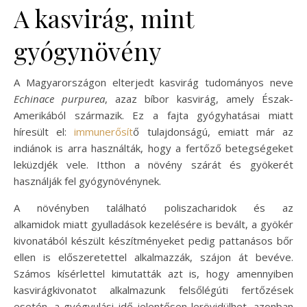
A kasvirág, mint
gyógynövény
A Magyarországon elterjedt kasvirág tudományos neve
Echinace purpurea
, azaz bíbor kasvirág, amely Észak-
Amerikából származik. Ez a fajta gyógyhatásai miatt
híresült el:
immunerősít
ő tulajdonságú, emiatt már az
indiánok is arra használták, hogy a fertőző betegségeket
leküzdjék vele. Itthon a növény szárát és gyökerét
használják fel gyógynövénynek.
A növényben található poliszacharidok és az
alkamidok miatt gyulladások kezelésére is bevált, a gyökér
kivonatából készült készítményeket pedig pattanásos bőr
ellen is előszeretettel alkalmazzák, szájon át bevéve.
Számos kísérlettel kimutatták azt is, hogy amennyiben
kasvirágkivonatot alkalmazunk felsőlégúti fertőzések
esetén, a gyógyulási idő jelentősen lerövidülhet, azonban